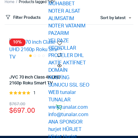
Home
Products tagged “HD”
Filter Products
Sort by latest
10%
JVC 70 inch Class 4K UHD
2160p Roku Smart TV
1
Rated
5.00
out of
Original
Current
$
767.00
5
$
697.00
price
price
was:
is:
$767.00.
$697.00.