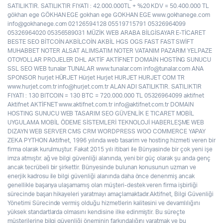
SATILIKTIR. SATILIKTIR FIYATI : 42.000.000TL + %20 KDV = 50.400.000 TL
gökhan ege GÖKHAN EGE gokhan ege GOKHAN EGE www.gokhanege.com
info@gokhanege.com 02126594128 05519715791 05326964099
05326964020 05356589031 MÜZİK WEB ARABA BİLGİSAYAR E-TİCARET
BESTE SEO BİTCOİN AKBİLCOİN AKBİL HGS OGS FAST FAST SWİFT
MUHABBET NOTER ALSAT ALIMSATIM NOTER VATANIM PAZARIM YELPAZE
OTOYOLLAR PROJELER DHL AKTİF AKTİFNET DOMAİN HOSTİNG SUNUCU
SSL SEO WEB tunalar TUNALAR www.tunalar.com info@tunalar.com ANA
SPONSOR hurjet HÜRJET Hürjet Hurjet HURJET HURJET COM TR
www.hurjet.com.tr info@hurjet.com.tr ALAN ADI SATILIKTIR. SATILIKTIR
FIYATI : 130 BITCOIN = 130 BTC = 720.000.000 TL 05326964099 aktifnet
Aktifnet AKTİFNET www.aktifnet.com.tr info@aktifnet.com.tr DOMAIN
HOSTING SUNUCU WEB TASARIM SEO GÜVENLİK E TICARET MOBİL
UYGULAMA MOBİL ÖDEME SİSTEMLERİ TEKNOLOJİ HABERLEŞME WEB
DIZAYN WEB SERVER CMS CRM WORDPRESS WOO COMMERCE YAPAY
ZEKA PYTHON Aktifnet, 1996 yılında web tasarim ve hosting hizmeti veren bir
firma olarak kurulmuştur. Fakat 2015 yılı itibari ile Bünyasinde bir çok yeni işe
imza atmıştır. ağ ve bilgi güvenliği alanında, yeni bir güç olarak şu anda genç
ancak tecrübeli bir şirkettir. Bünyesinde bulunan konusunun uzman ve
enerjik kadrosu ile bilgi güvenliği alanında daha önce denenmiş ancak
genellikle başarıya ulaşamamış olan müşteri-destek veren firma işbirliği
sürecinde başarı hikayeleri yaratmayı amaçlamaktadır.Aktifnet, Bilgi Güvenliği
Yönetimi Sürecinde vermiş olduğu hizmetlerin kalitesini ve devamlılığını
yüksek standartlarda olmasını kendisine ilke edinmiştir. Bu süreçte
müşterilerine bilgi güvenliği öneminin farkındalığını yaratmak ve bu