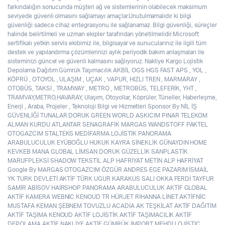
farkındalığın sonucunda müşteri ağ ve sistemlerinin olabilecek maksimum
seviyede güvenli olmasını sağlamayı amaçlar.Unutulmamalıdır ki bilgi
güvenliği sadece cihaz entegrasyonu ile sağlanamaz. Bilgi güvenliği, süreçler
halinde belirtilmeli ve uzman ekipler tarafından yönetilmelidir.Microsoft
sertifikalı yetkin servis ekibimiz ile, bilgisayar ve sunucularınız ile ilgili tüm
destek ve yapılandırma çözümlerinizi aylık periyodik bakım anlaşmaları ile
sisteminizi güncel ve güvenli kalmasını sağlıyoruz. Nakliye Kargo Lojistik
Depolama Dağıtım Gümrük Taşımacılık AKBİL OGS HGS FAST APS , YOL ,
KÖPRÜ , OTOYOL , ULAŞIM , UÇAK , VAPUR, HIZLI TREN , MARMARAY ,
OTOBÜS, TAKSİ , TRAMWAY , METRO , METROBÜS, TELEFERİK, YHT ,
TRAMVAY,METRO,HAVARAY, Ulaşım, Otoyollar, Köprüler, Tüneller, Haberleşme,
Enerji , Araba, Projeler , Teknoloji Bilgi ve Hizmetleri Sponsor By NİL İŞ
GÜVENLİĞİ TUNALAR DORUK GREEN WORLD ASKICIM PINAR TELEKOM
ALMAN KURDU ATLANTAR SENAGRAFİK MARGAS WANDSTOFF PAKTEL
OTOGAZCIM STALTEKS MEDİFARMA LOJİSTİK PANORAMA
ARABULUCULUK EYÜBOĞLU HUKUK KAYRA SİNEKLİK GÜNAYDIN HOME
KEVKEB MANA GLOBAL LİMSAN DORUK GÜZELLİK SANPLASTİK
MARUFPLEKSİ SHADOW TEKSTİL ALP HAFRİYAT METİN ALP HAFRİYAT
Google By MARGAS OTOGAZCIM ÖZGÜR ANDRES EGE PAZARIM İSMAİL
YK TURK DEVLETİ AKTİF TÜRK UGUR KARAKUS SALI OKKA FERDİ TAYFUR
SAMİR ABİSOV HAİRSHOP PANORAMA ARABULUCULUK AKTİF GLOBAL
AKTİF KAMERA WEBNİC KENOUD TR HÜRJET RİHANNA LİNET AKTİFNİC
MUSTAFA KEMAN ŞEBNEM TOVUZLU ACADİA AK TEŞKİLAT AKTİF DAĞITIM
AKTİF TAŞIMA KENOUD AKTİF LOJİSTİK AKTİF TAŞIMACILIK AKTİF
DEPOLAMA AKTİF NAKLİYE AKTİF GÜMRÜK İMPORT MEHDİ LOJİSTİC