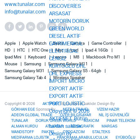
Apple
Apple Watch
Beats
Camera
Game Controller
HD
HTC
HTC One
IMac
Ipad
Ipad 4 16Gb
Ipad Mini
Keyboard
Lenovo
M8
Mackbook Pro M1
Mouse
Samsung
Samsung Galaxy M11
Samsung Galaxy M31
Samsung Galaxy S5 - 64gb
Samsung Galaxy Tab 4
Wireless Speaker
Copyright © 2026
AKTİFNET
, Bütün hakları saklıdır. Design By
GÖKHAN EGE
Sponsor By
NETRA TRAVEL
VİZEM HAZIR
ADEON GLOBAL TRADE
ÖZER BİLGİSAYAR
NİL İŞ GÜVENLİĞİ
TUNALAR
DORUK GREEN WORLD
ASKICIM
PINAR TELEKOM
ALMAN KURDU
ATLANTAR
SENAGRAFİK
MARGAS
WANDSTOFF
PAKTEL
OTOGAZCIM
STALTEKS
MEDİFARMA LOJİSTİK
PANORAMA ARABULUCULUK
EYÜBOĞLU