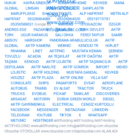
HUKUK
KAYRA SİNEKLİK
GÜNAYDIN HOME
KEVKEB
MANA
GLOBAL
LİMSAN
DORUK GÜZELLİK
SANPLASTİK
MARUFPLEKSİ
SHADOW TEKSTİL
ALP HAFRİYAT
METİN ALP
HAFRİYAT
05326964099
05326964020
05519715791
05356589031
Google By
MARGAS
OTOGAZCIM
ÖZGÜR
ANDRES EGE
PAZARIM
İSMAİL YK
TURK DEVLETİ
AKTİF
TÜRK
UGUR KARAKUS
SALI OKKA
FERDİ TAYFUR
SAMİR
ABİSOV
HAİRSHOP
PANORAMA ARABULUCULUK
AKTİF
GLOBAL
AKTİF KAMERA
WEBNİC
KENOUD TR
HÜRJET
RİHANNA
LİNET
AKTİFNİC
MUSTAFA KEMAN
ŞEBNEM
TOVUZLU
ACADİA
AK TEŞKİLAT
AKTİF DAĞITIM
AKTİF
TAŞIMA
KENOUD
AKTİF LOJİSTİK
AKTİF TAŞIMACILIK
AKTİF
DEPOLAMA
AKTİF NAKLİYE
AKTİF GÜMRÜK
İMPORT
MEHDİ
LOJİSTİC
AKTİF HOLDİNG
MUSTAFA SANDAL
KEVKEB
HOUZEZ
AKTİF PLAZA
AKTİF ONLİNE
VİLLA SAT
CONSULATE
SHİPS
PASAPORTS
EVSAT
AEROPLANE
AUTOBUS
TRAİNS
EV ALSAT
TRACTOR
TRUCK
TRUCKS
EVOBUS
PİCKAP
TANKLAR
DİSCOVERİES
ARSASAT
MOTORİN
DORUK GREEN WORLD
DİESEL
AKTİF GAYRİMENKUL
ELECTRİCAL
CENGİZ KURTOGLU
FACEBOOK
MESSENGER
İNSTAGRAM
LİNKEDİN
TELEGRAM
YOUTUBE
TİKTOK
X
WHATSAPP
METUNİC
HOSTİNGER
aktifholding aktif holding Aktif Holding
AKTİFHOLDİNG www.aktifholding.com info@aktifholding.com otoyollar
Otoyollar OTOYOLLAR www.otoyollar.com inf@otoyollar.com ALAN ADI