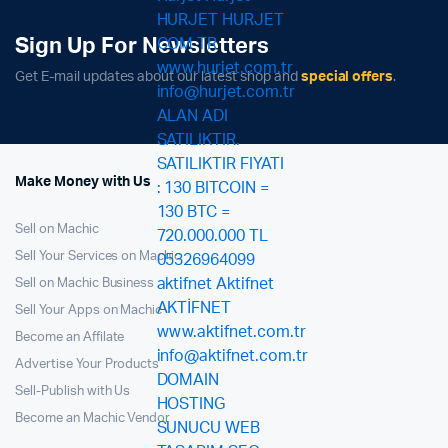
Sign Up For Newsletters
Get E-mail updates about our latest shop and
special offers
.
Make Money with Us
Sell on Machic
Sell Your Services on Machic
Sell on Machic Business
Sell Your Apps on Machic
Become an Affilate
Advertise Your Products
Sell-Publish with Us
Become an Machic Vendor