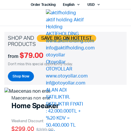
Order Tracking
English
USD
SHOP AND
SAVE BIG ON HOTTEST
PRODUCTS
$79.00
from
Don't miss this special opportunity today.
Shop Now
Maecenas non erat
Home Speaker
Weekend Discount
$299.00
$399.00